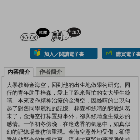
試閲
加入閱讀紀錄
加入／閱讀電子書
購買電子書 
內容簡介
作者簡介
大學教師金海空，回到他的出生地做學術研究。同
行的青年助手梓森，愛上了跑來幫忙的女大學生絲
晴。本來要作精神治療的金海空，因絲晴的出現勾
起了對舊同學麗雅的記憶。梓森和絲晴的戀愛糾葛
未了，金海空打算置身事外，卻與絲晴產生微妙的
感情。一個初冬傍晚，在迷迭香的氣息中，如真似
幻的記憶場景彷彿重現。金海空意外地受傷，卻得
悉使他驚奇的如煙往事。這些故事緊扣著麗雅的成