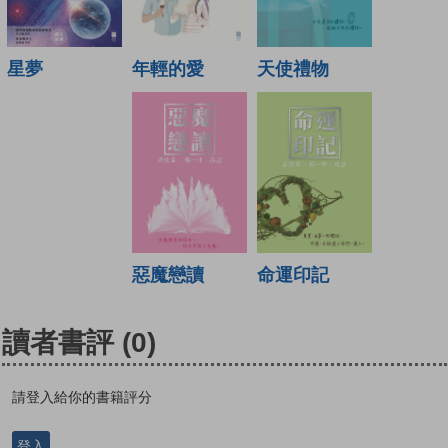
年輕的愛
天使禮物
星夢
惡魔戀讀
命運印記
讀者書評
(0)
請登入給你的書籍評分
登入