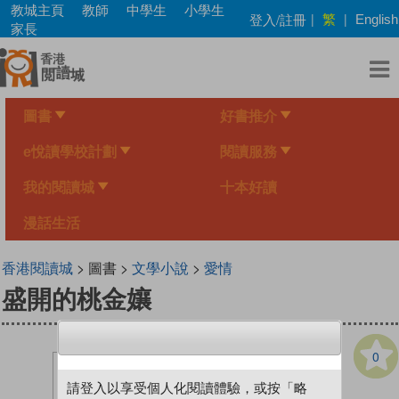
Skip
教城主頁
教師
中學生
小學生
繁
登入/註冊
|
|
English
to
家長
main
content
圖書
好書推介
e悅讀學校計劃
閱讀服務
我的閱讀城
十本好讀
漫話生活
香港閱讀城
> 圖書 >
文學小說
>
愛情
盛開的桃金孃
0
請登入以享受個人化閱讀體驗，或按「略