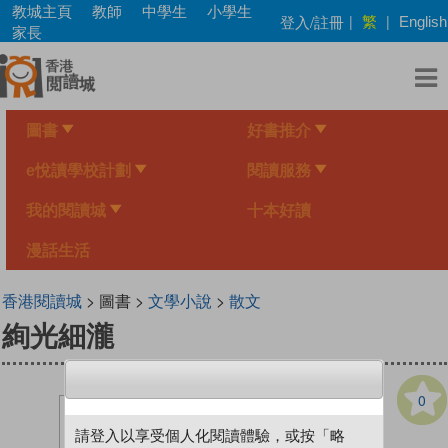
Skip
教城主頁
教師
中學生
小學生
繁
登入/註冊
|
|
English
to
家長
main
content
圖書
好書推介
e悅讀學校計劃
閱讀服務
我的閱讀城
十本好讀
漫話生活
香港閱讀城
> 圖書 >
文學小說
>
散文
絢光細瀧
0
請登入以享受個人化閱讀體驗，或按「略