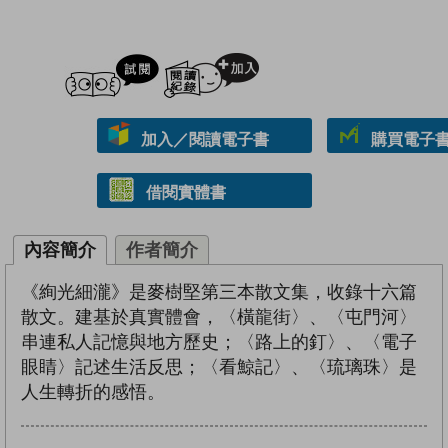
試閲
加入閱讀紀錄
加入／閱讀電子書
購買電子書 
借閱實體書
內容簡介
作者簡介
《絢光細瀧》是麥樹堅第三本散文集，收錄十六篇
散文。建基於真實體會，〈橫龍街〉、〈屯門河〉
串連私人記憶與地方歷史；〈路上的釘〉、〈電子
眼睛〉記述生活反思；〈看鯨記〉、〈琉璃珠〉是
人生轉折的感悟。