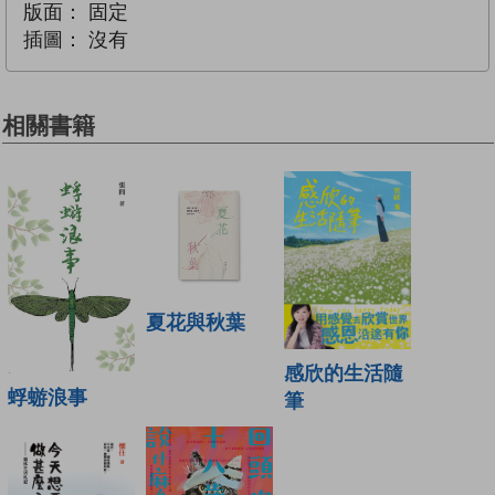
版面：
固定
插圖：
沒有
相關書籍
夏花與秋葉
感欣的生活隨
蜉蝣浪事
筆