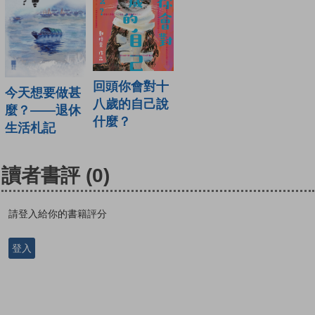
回頭你會對十
今天想要做甚
八歲的自己說
麼？——退休
什麼？
生活札記
讀者書評
(0)
請登入給你的書籍評分
登入