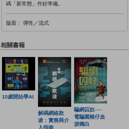
碼「新常態」作好準備。
版面：
彈性／流式
相關書籍
10歲開始學AI
騙網囚奴──
解碼網絡欺
電騙園豬仔血
凌：實務與介
淚獨白
入指南