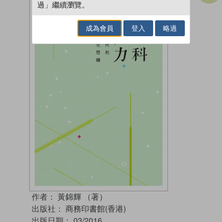
過」繼續瀏覽。
成為會員
登入
略過
作者：
黃錦輝 （著）
出版社：
商務印書館(香港)
出版日期：
03/2016