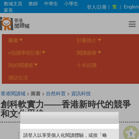
Skip
教城主頁
教師
中學生
小學生
繁
登入/註冊
|
|
English
to
家長
main
content
圖書
好書推介
e悅讀學校計劃
閱讀服務
我的閱讀城
十本好讀
漫話生活
香港閱讀城
> 圖書 >
自然科普
>
資訊科技
創科軟實力——香港新時代的競爭
和文化思維
5
請登入以享受個人化閱讀體驗，或按「略