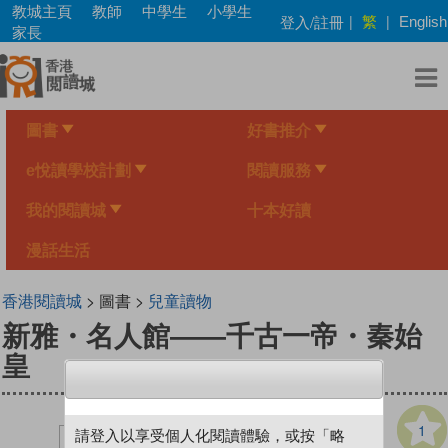
Skip
教城主頁
教師
中學生
小學生
繁
登入/註冊
|
|
English
to
家長
main
content
圖書
好書推介
e悅讀學校計劃
閱讀服務
我的閱讀城
十本好讀
漫話生活
香港閱讀城
> 圖書 >
兒童讀物
新雅・名人館——千古一帝・秦始
皇
1
請登入以享受個人化閱讀體驗，或按「略