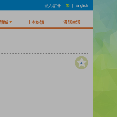
繁
登入/註冊
|
|
English
讀城
十本好讀
漫話生活
4