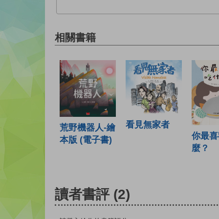
相關書籍
看見無家者
荒野機器人-繪
你最喜
本版 (電子書)
麼？
讀者書評
(2)