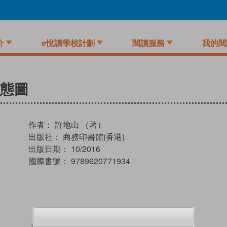
介
e悅讀學校計劃
閱讀服務
我的閱
態圖
作者：
許地山 （著）
出版社：
商務印書館(香港)
出版日期：
10/2016
國際書號：
9789620771934
試閲
加入閱讀紀錄