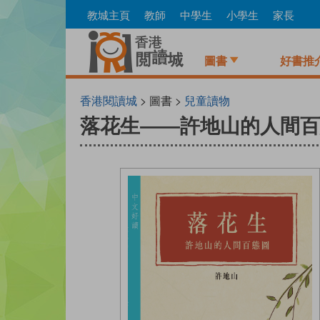
Skip
教城主頁
教師
中學生
小學生
家長
to
main
content
圖書
好書推
香港閱讀城
> 圖書 >
兒童讀物
落花生——許地山的人間百