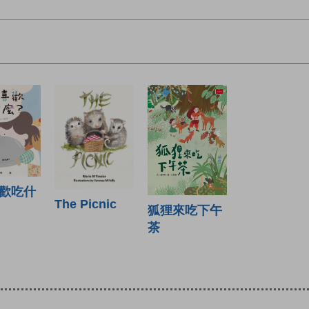
歡吃什
The Picnic
狐狸來吃下午
茶