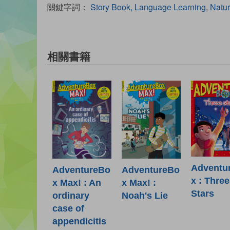
關鍵字詞：
Story Book, Language Learning, Natu
相關書籍
Adventu
AdventureBo
AdventureBo
x : Three
x Max! : An
x Max! :
Stars
ordinary
Noah's Lie
case of
appendicitis