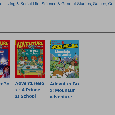
re, Living & Social Life, Science & General Studies, Games,
AdventureBo
AdevntureBo
reBo
x : A Prince
x: Mountain
at School
adventure