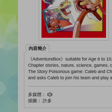
內容簡介
《AdventureBox》suitable for Age 6 to 10, i
Chapter stories, nature, science, games,
The Story Poisonous game: Caleb and Char
and asks Caleb to join his team and play
多媒體：
插圖：
許多