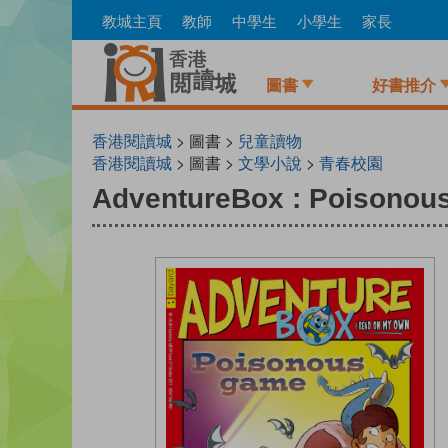
Skip
教城主頁
教師
中學生
小學生
家長
to
main
content
圖書
好書推介
香港閱讀城
> 圖書 >
兒童讀物
香港閱讀城
> 圖書 >
文學小說
>
青春校園
AdventureBox : Poisonou