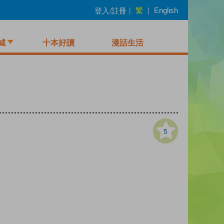
繁
登入/註冊
|
|
English
城
十本好讀
漫話生活
5