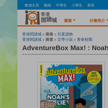
Skip
教城主頁
教師
中學生
小學生
家長
to
main
content
圖書
好書推介
香港閱讀城
> 圖書 >
兒童讀物
香港閱讀城
> 圖書 >
文學小說
>
青春校園
AdventureBox Max! : Noah