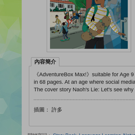
內容簡介
《AdventureBox Max!》suitable for Age 9 to
in 68 pages. At an age where social media 
The cover story Naoh's Lie: Let's see why 
插圖：
許多