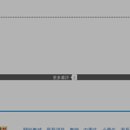
更多書評
2
關於教城
最新消息
教師
中學生
小學生
家長