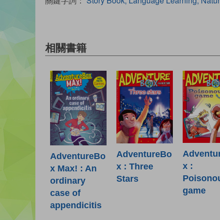
關鍵字詞：
Story Book, Language Learning, Natu
相關書籍
Adventu
AdventureBo
AdventureBo
x :
x : Three
x Max! : An
Poisono
Stars
ordinary
game
case of
appendicitis