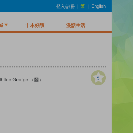
繁
登入/註冊
|
|
English
城
十本好讀
漫話生活
5
thilde George （圖）