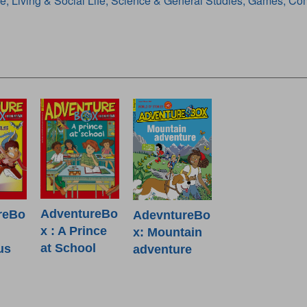
re, Living & Social Life, Science & General Studies, Games,
AdventureBo
reBo
AdevntureBo
x : A Prince
x: Mountain
at School
us
adventure