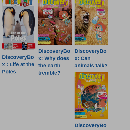
DiscoveryBo
DiscoveryBo
DiscoveryBo
x: Why does
x: Can
x : Life at the
the earth
animals talk?
Poles
tremble?
DiscoveryBo