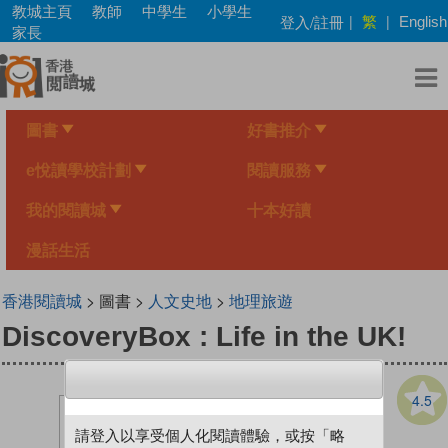
Skip
教城主頁
教師
中學生
小學生
繁
登入/註冊
|
|
English
to
家長
main
content
圖書
好書推介
e悅讀學校計劃
閱讀服務
我的閱讀城
十本好讀
漫話生活
香港閱讀城
> 圖書 >
人文史地
>
地理旅遊
DiscoveryBox : Life in the UK!
4.5
請登入以享受個人化閱讀體驗，或按「略