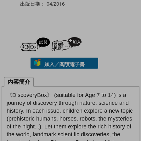
出版日期：
04/2016
試閲
加入閱讀紀錄
加入／閱讀電子書
內容簡介
《DiscoveryBox》 (suitable for Age 7 to 14) is a
journey of discovery through nature, science and
history. In each issue, children explore a new topic
(prehistoric humans, horses, robots, the mysteries
of the night...). Let them explore the rich history of
the world, landmark scientific discoveries, the