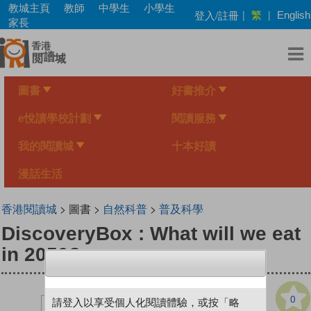
Skip
教城主頁
教師
中學生
小學生
繁
登入/註冊
|
|
English
to
家長
main
content
圖書
好書推介
e悅讀學校計劃
閱讀服務
我的閱讀城
十本好讀
漫話生活
香港閱讀城
> 圖書 >
自然科普
>
普及科學
DiscoveryBox : What will we eat
in 2050?
0
請登入以享受個人化閱讀體驗，或按「略