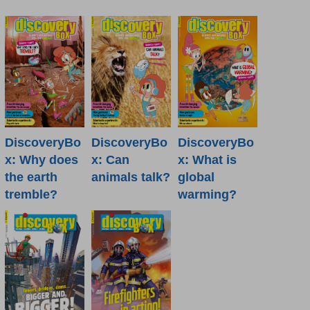
DiscoveryBo
DiscoveryBo
DiscoveryBo
x: Why does
x: Can
x: What is
the earth
animals talk?
global
tremble?
warming?