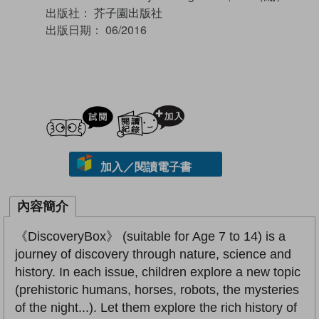
出版社：
芥子園出版社
出版日期：
06/2016
試閲
加入閱讀紀錄
加入／閱讀電子書
內容簡介
《DiscoveryBox》 (suitable for Age 7 to 14) is a
journey of discovery through nature, science and
history. In each issue, children explore a new topic
(prehistoric humans, horses, robots, the mysteries
of the night...). Let them explore the rich history of