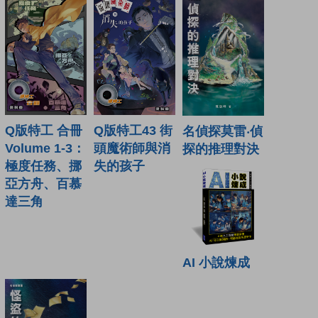
Q版特工43 街
Q版特工 合冊
名偵探莫雷‧偵
頭魔術師與消
Volume 1-3：
探的推理對決
失的孩子
極度任務、挪
亞方舟、百慕
達三角
AI 小說煉成