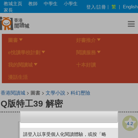
Skip
教城主頁
教師
中學生
小學生
繁
登入/註冊
|
|
English
to
家長
main
content
圖書
好書推介
e悅讀學校計劃
閱讀服務
我的閱讀城
十本好讀
漫話生活
香港閱讀城
> 圖書 >
文學小說
>
科幻歷險
Q版特工39 解密
4.2
請登入以享受個人化閱讀體驗，或按「略