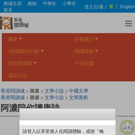
Skip
教城主頁
教師
中學生
小學生
繁
登入/註冊
|
|
English
to
家長
main
content
圖書
好書推介
e悅讀學校計劃
閱讀服務
我的閱讀城
十本好讀
漫話生活
香港閱讀城
> 圖書 >
文學小說
>
中國文學
香港閱讀城
> 圖書 >
文學小說
>
文學賞析
阿濃陪你讀唐詩
2.6
請登入以享受個人化閱讀體驗，或按「略