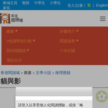
Skip
教城主頁
教師
中學生
小學生
繁
登入/註冊
|
|
English
to
家長
main
content
圖書
好書推介
e悅讀學校計劃
閱讀服務
我的閱讀城
十本好讀
漫話生活
香港閱讀城
> 圖書 >
文學小說
>
推理懸疑
貓與影
0
請登入以享受個人化閱讀體驗，或按「略