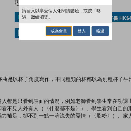
請登入以享受個人化閱讀體驗，或按「略
過」繼續瀏覽。
加入／閱讀電子書
購買電子書 HK$4
成為會員
登入
略過
借閱實體書
。序曲是以杯子角度寫作，不同種類的杯都以為別種杯子生
邊人都是只看到表面的情況，例如老師看到學生常在功課
卻看不見人外有人（〈什麼都不是〉）、學生看到自己的
竭力補足，卻不到一點一滴流失的愛情（〈脂粉〉）、家