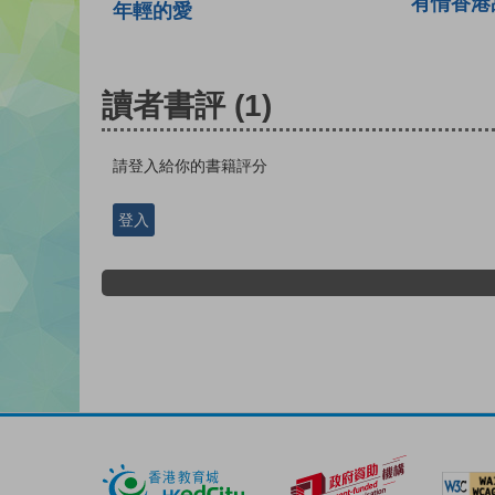
有情香港
年輕的愛
讀者書評
(1)
請登入給你的書籍評分
登入