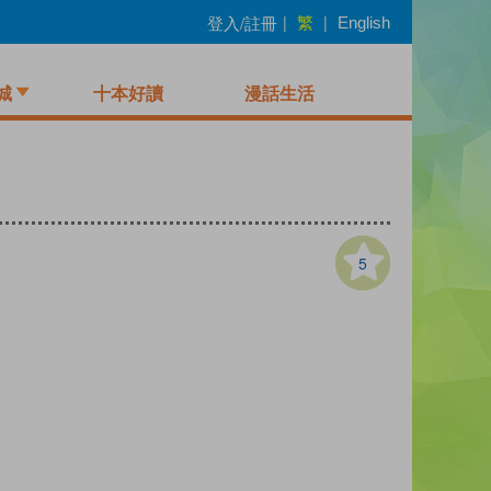
繁
登入/註冊
|
|
English
城
十本好讀
漫話生活
5