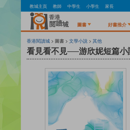
Skip
教城主頁
教師
中學生
小學生
家長
to
main
content
圖書
好書推介
香港閱讀城
> 圖書 >
文學小說
>
其他
看見看不見──游欣妮短篇小