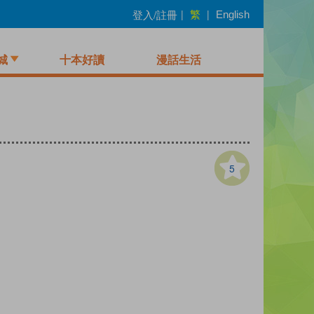
繁
登入/註冊
|
|
English
城
十本好讀
漫話生活
5
）