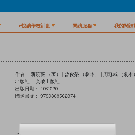
e悅讀學校計劃
閱讀服務
我的閱讀
作者：
蔣曉薇 （著）
|
曾俊榮 （劇本）
|
周冠威 （劇本
出版社：
突破出版社
出版日期：
10/2020
國際書號：
9789888562374
試閲
加入閱讀紀錄