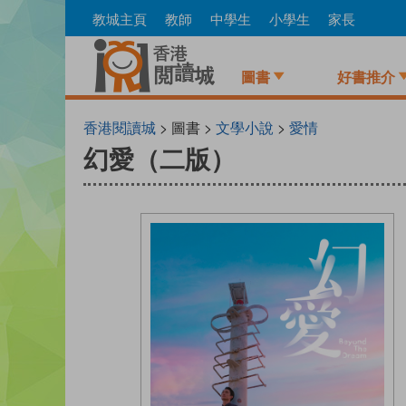
Skip
教城主頁
教師
中學生
小學生
家長
to
main
content
圖書
好書推介
香港閱讀城
> 圖書 >
文學小說
>
愛情
幻愛（二版）