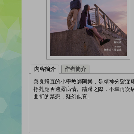
內容簡介
作者簡介
善良戇直的小學教師阿樂，是精神分裂症
掙扎應否透露病情。躊躇之際，不幸再次
曲折的禁戀，疑幻似真。