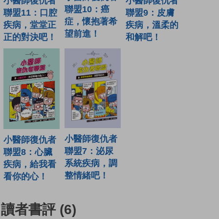
小醫師復仇者
小醫師復仇者
聯盟10：癌
聯盟11：口腔
聯盟9：皮膚
症，懷抱著希
疾病，堂堂正
疾病，溫柔的
望前進！
正的對決吧！
和解吧！
小醫師復仇者
小醫師復仇者
聯盟7：泌尿
聯盟8：心臟
系統疾病，調
疾病，給我看
整情緒吧！
看你的心！
讀者書評
(6)