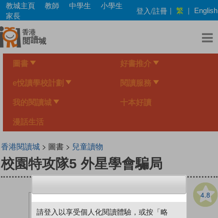
Skip
教城主頁
教師
中學生
小學生
繁
登入/註冊
|
|
English
to
家長
main
content
圖書
好書推介
e悅讀學校計劃
閱讀服務
我的閱讀城
十本好讀
漫話生活
香港閱讀城
> 圖書 >
兒童讀物
校園特攻隊5 外星學會騙局
4.8
請登入以享受個人化閱讀體驗，或按「略