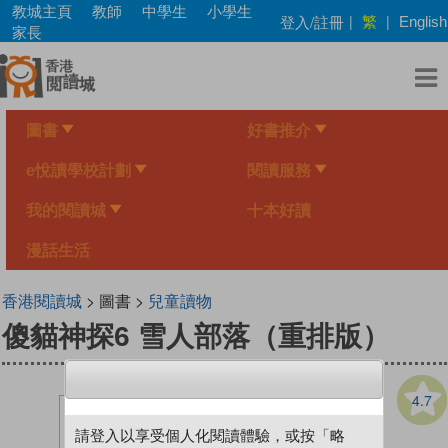
Skip
教城主頁
教師
中學生
小學生
繁
登入/註冊
|
|
English
to
家長
main
content
圖書
好書推介
e悅讀學校計劃
閱讀服務
我的閱讀城
十本好讀
漫話生活
香港閱讀城
> 圖書 >
兒童讀物
傻貓神探6 雪人部落（重排版）
4.7
請登入以享受個人化閱讀體驗，或按「略