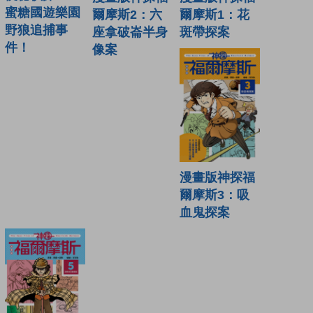
蜜糖國遊樂園
爾摩斯2：六
爾摩斯1：花
野狼追捕事
座拿破崙半身
斑帶探案
件！
像案
漫畫版神探福
爾摩斯3：吸
血鬼探案