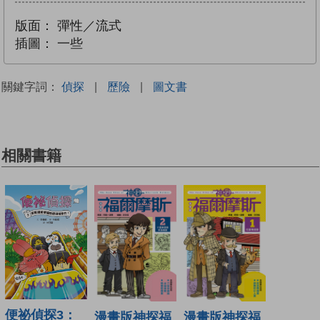
版面：
彈性／流式
插圖：
一些
關鍵字詞：
偵探
|
歷險
|
圖文書
相關書籍
便祕偵探3：
漫畫版神探福
漫畫版神探福