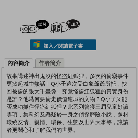
試閲
加入閱讀紀錄
加入／閱讀電子書
內容簡介
作者簡介
故事講述神出鬼沒的怪盜紅狐狸，多次的偷竊事件
更掀起城中熱話！Q小子這次受白象爺爺所托，找
回被盜的張大千畫像。究竟怪盜紅狐狸的真實身份
是誰？他爲何要偷走價值連城的文物？Q小子又能
否成功抓住怪盜紅狐狸？此系列曾獲三屆兒童好讀
獎項，集科幻及懸疑於一身之偵探歷險小說，題材
環繞友情、親情、環保、生態及世界大事等，讓讀
者更關心和了解我們的世界。