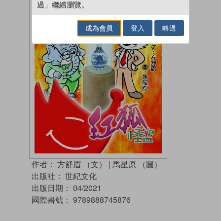
過」繼續瀏覽。
成為會員
登入
略過
作者：
方舒眉 （文）
|
馬星原 （圖）
出版社：
世紀文化
出版日期：
04/2021
國際書號：
9789888745876