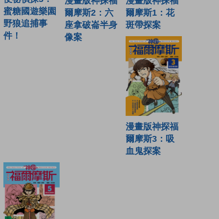
漫畫版神探福
漫畫版神探福
蜜糖國遊樂園
爾摩斯2：六
爾摩斯1：花
野狼追捕事
座拿破崙半身
斑帶探案
件！
像案
漫畫版神探福
爾摩斯3：吸
血鬼探案