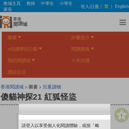
Skip
教城主頁
教師
中學生
小學生
繁
登入/註冊
|
|
English
to
家長
main
content
圖書
好書推介
e悅讀學校計劃
閱讀服務
我的閱讀城
十本好讀
漫話生活
香港閱讀城
> 圖書 >
兒童讀物
傻貓神探21 紅狐怪盜
1
請登入以享受個人化閱讀體驗，或按「略