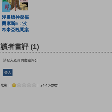
漫畫版神探福
爾摩斯5：波
希米亞醜聞案
讀者書評
(1)
請登入給你的書籍評分
登入
炫彬 |
| 24-10-2021