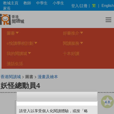
Skip
教城主頁
教師
中學生
小學生
繁
登入/註冊
|
|
English
to
家長
main
content
圖書
好書推介
e悅讀學校計劃
閱讀服務
我的閱讀城
十本好讀
漫話生活
香港閱讀城
> 圖書 >
漫畫及繪本
妖怪總動員4
4.8
請登入以享受個人化閱讀體驗，或按「略