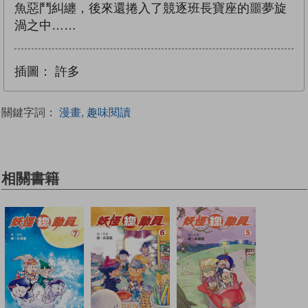
魚惡鬥糾纏，後來還捲入了競逐班長寶座的噩夢旋
渦之中……
插圖：
許多
關鍵字詞：
漫畫, 趣味閱讀
相關書籍