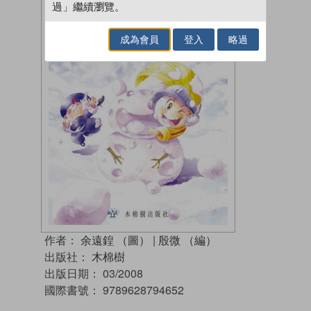
過」繼續瀏覽。
成為會員
登入
略過
作者：
余遠鍠 （圖）
|
殷微 （編）
出版社：
木棉樹
出版日期：
03/2008
國際書號：
9789628794652