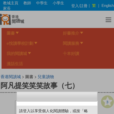
Skip
教城主頁
教師
中學生
小學生
繁
登入/註冊
|
|
English
to
家長
main
content
圖書
好書推介
e悅讀學校計劃
閱讀服務
我的閱讀城
十本好讀
漫話生活
香港閱讀城
> 圖書 >
兒童讀物
阿凡提笑笑笑故事（七）
3
請登入以享受個人化閱讀體驗，或按「略