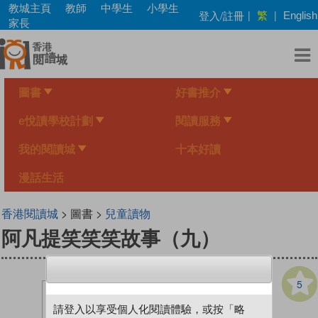
Skip
教城主頁
教師
中學生
小學生
繁
登入/註冊
|
|
English
to
家長
main
content
圖書
好書推介
e悅讀學校計劃
閱讀服務
我的閱讀城
十本好讀
漫話生活
香港閱讀城
> 圖書 >
兒童讀物
阿凡提笑笑笑故事（九）
5
請登入以享受個人化閱讀體驗，或按「略