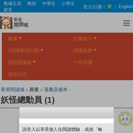
Skip
教城主頁
教師
中學生
小學生
繁
登入/註冊
|
|
English
to
家長
main
content
圖書
好書推介
e悅讀學校計劃
閱讀服務
我的閱讀城
十本好讀
漫話生活
香港閱讀城
> 圖書 >
漫畫及繪本
妖怪總動員 (1)
4.8
請登入以享受個人化閱讀體驗，或按「略