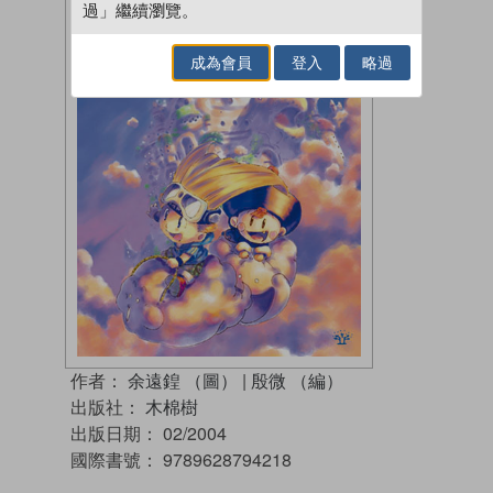
過」繼續瀏覽。
成為會員
登入
略過
作者：
余遠鍠 （圖）
|
殷微 （編）
出版社：
木棉樹
出版日期：
02/2004
國際書號：
9789628794218