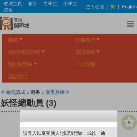
Skip
教城主頁
教師
中學生
小學生
繁
登入/註冊
|
|
English
to
家長
main
content
圖書
好書推介
e悅讀學校計劃
閱讀服務
我的閱讀城
十本好讀
漫話生活
香港閱讀城
> 圖書 >
漫畫及繪本
妖怪總動員 (3)
5
請登入以享受個人化閱讀體驗，或按「略