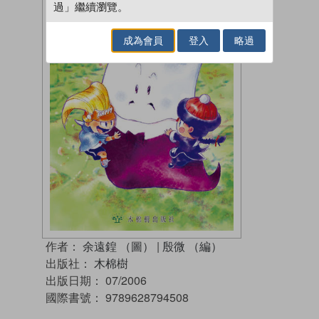
過」繼續瀏覽。
成為會員
登入
略過
作者：
余遠鍠 （圖）
|
殷微 （編）
出版社：
木棉樹
出版日期：
07/2006
國際書號：
9789628794508