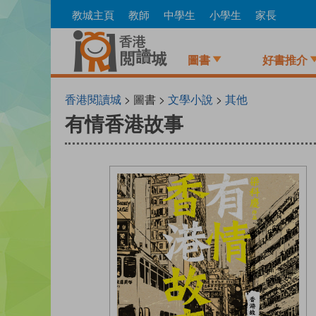
Skip
教城主頁
教師
中學生
小學生
家長
to
main
content
圖書
好書推介
香港閱讀城
> 圖書 >
文學小說
>
其他
有情香港故事