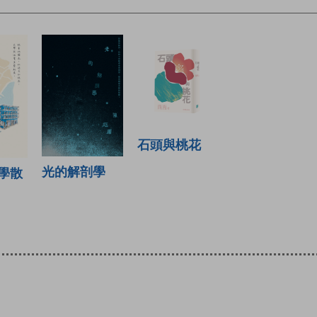
石頭與桃花
光的解剖學
學散