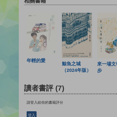
相關書籍
年輕的愛
鯨魚之城
來一場文
（2024年版）
步
讀者書評
(7)
請登入給你的書籍評分
登入