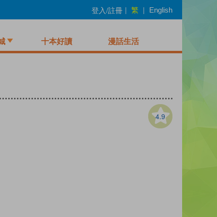
繁
登入/註冊
|
|
English
城
十本好讀
漫話生活
4.9