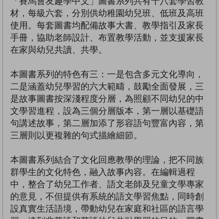
「賽馬會友趣學中文」圖書系列共有十八套學習教
材，每級六套，分別供幼稚園幼兒班、低班及高班
使用。每套圖書均配備故事大書、教學指引及家長
手冊，協助老師設計、布置教學活動，並支援家長
在家與幼兒共讀、共學。
本圖書系列的特色有三：一是包含多元文化導向，
二是涵蓋幼兒學習的六大範疇，鼓勵全面發展，三
是故事圖書按深淺程度分層，為照顧不同幼兒的中
文學習進程，設為三個分層版本，第一層以基礎語
句講述故事，第二層加添了形容語句豐富內容，第
三層則以更複雜的句式描繪細節。
本圖書系列結合了文化回應教學的理論，把不同族
群學生的文化特色，融入故事內容。在編輯過程
中，整合了幼兒工作者、語文老師及兒童文學專家
的意見，不但提供有系統的語文學習焦點，同時創
設真實生活語境，帶動幼兒在家庭和社區的語言學