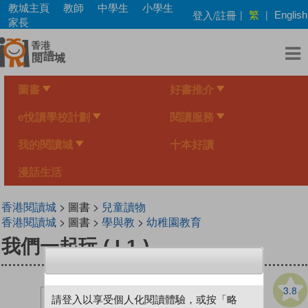
Skip
教城主頁
教師
中學生
小學生
繁
登入/註冊
|
|
English
to
家長
main
content
圖書
好書推介
e悅讀學校計劃
閱讀服務
我的閱讀城
十本好讀
漫話生活
香港閱讀城
> 圖書 >
兒童讀物
香港閱讀城
> 圖書 >
學與教
>
幼稚園教育
我們一起玩 ( L1 )
3.8
請登入以享受個人化閱讀體驗，或按「略