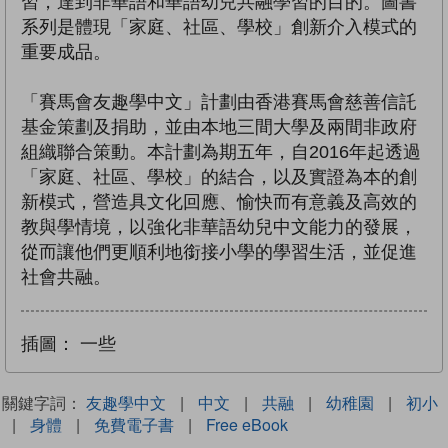
習，達到非華語和華語幼兒共融學習的目的。圖書
系列是體現「家庭、社區、學校」創新介入模式的
重要成品。
「賽馬會友趣學中文」計劃由香港賽馬會慈善信託
基金策劃及捐助，並由本地三間大學及兩間非政府
組織聯合策動。本計劃為期五年，自2016年起透過
「家庭、社區、學校」的結合，以及實證為本的創
新模式，營造具文化回應、愉快而有意義及高效的
教與學情境，以強化非華語幼兒中文能力的發展，
從而讓他們更順利地銜接小學的學習生活，並促進
社會共融。
插圖：
一些
關鍵字詞：
友趣學中文
|
中文
|
共融
|
幼稚園
|
初小
|
身體
|
免費電子書
|
Free eBook