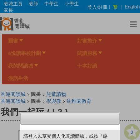
Skip
教城主頁
教師
中學生
小學生
繁
登入/註冊
|
|
English
to
家長
main
content
圖書
好書推介
e悅讀學校計劃
閱讀服務
我的閱讀城
十本好讀
漫話生活
香港閱讀城
> 圖書 >
兒童讀物
香港閱讀城
> 圖書 >
學與教
>
幼稚園教育
我們一起玩 ( L3 )
0
請登入以享受個人化閱讀體驗，或按「略