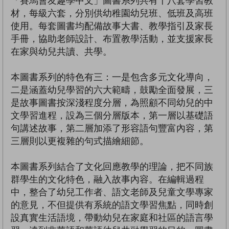
「賽馬會友趣學中文」圖書系列共有十八套學習教
材，每級六套，分別供幼稚園幼兒班、低班及高班
使用。每套圖書均配備故事大書、教學指引及家長
手冊，協助老師設計、布置教學活動，並支援家長
在家與幼兒共讀、共學。
本圖書系列的特色有三：一是包含多元文化導向，
二是涵蓋幼兒學習的六大範疇，鼓勵全面發展，三
是故事圖書按深淺程度分層，為照顧不同幼兒的中
文學習進程，設為三個分層版本，第一層以基礎語
句講述故事，第二層加添了形容語句豐富內容，第
三層則以更複雜的句式描繪細節。
本圖書系列結合了文化回應教學的理論，把不同族
群學生的文化特色，融入故事內容。在編輯過程
中，整合了幼兒工作者、語文老師及兒童文學專家
的意見，不但提供有系統的語文學習焦點，同時創
設真實生活語境，帶動幼兒在家庭和社區的語言學