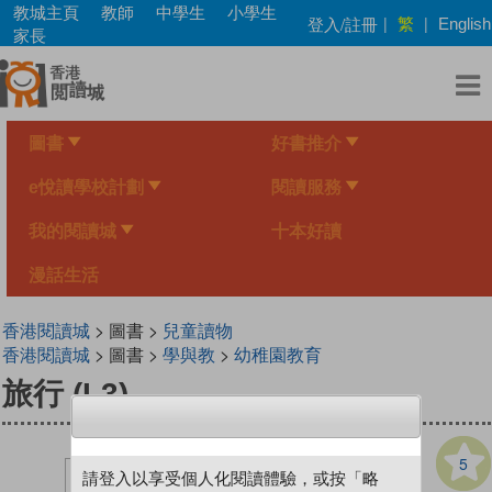
Skip
教城主頁
教師
中學生
小學生
繁
登入/註冊
|
|
English
to
家長
main
content
圖書
好書推介
e悅讀學校計劃
閱讀服務
我的閱讀城
十本好讀
漫話生活
香港閱讀城
> 圖書 >
兒童讀物
香港閱讀城
> 圖書 >
學與教
>
幼稚園教育
旅行 (L3)
5
請登入以享受個人化閱讀體驗，或按「略