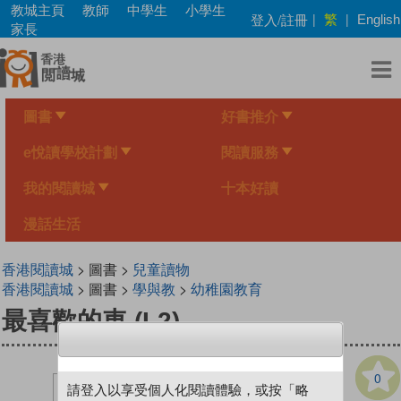
Skip
教城主頁
教師
中學生
小學生
繁
登入/註冊
|
|
English
to
家長
main
content
圖書
好書推介
e悅讀學校計劃
閱讀服務
我的閱讀城
十本好讀
漫話生活
香港閱讀城
> 圖書 >
兒童讀物
香港閱讀城
> 圖書 >
學與教
>
幼稚園教育
最喜歡的車 (L2)
0
請登入以享受個人化閱讀體驗，或按「略