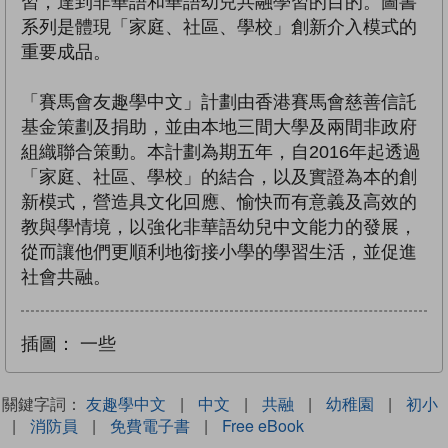
習，達到非華語和華語幼兒共融學習的目的。圖書
系列是體現「家庭、社區、學校」創新介入模式的
重要成品。
「賽馬會友趣學中文」計劃由香港賽馬會慈善信託
基金策劃及捐助，並由本地三間大學及兩間非政府
組織聯合策動。本計劃為期五年，自2016年起透過
「家庭、社區、學校」的結合，以及實證為本的創
新模式，營造具文化回應、愉快而有意義及高效的
教與學情境，以強化非華語幼兒中文能力的發展，
從而讓他們更順利地銜接小學的學習生活，並促進
社會共融。
插圖：
一些
關鍵字詞：
友趣學中文
|
中文
|
共融
|
幼稚園
|
初小
|
消防員
|
免費電子書
|
Free eBook