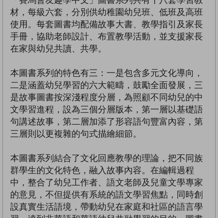
「賽馬會友趣學中文」圖書系列共有十八套學習教
材，每級六套，分別供幼稚園幼兒班、低班及高班
使用。每套圖書均配備故事大書、教學指引及家長
手冊，協助老師設計、布置教學活動，並支援家長
在家與幼兒共讀、共學。
本圖書系列的特色有三：一是包含多元文化導向，
二是涵蓋幼兒學習的六大範疇，鼓勵全面發展，三
是故事圖書按深淺程度分層，為照顧不同幼兒的中
文學習進程，設為三個分層版本，第一層以基礎語
句講述故事，第二層加添了形容語句豐富內容，第
三層則以更複雜的句式描繪細節。
本圖書系列結合了文化回應教學的理論，把不同族
群學生的文化特色，融入故事內容。在編輯過程
中，整合了幼兒工作者、語文老師及兒童文學專家
的意見，不但提供有系統的語文學習焦點，同時創
設真實生活語境，帶動幼兒在家庭和社區的語言學