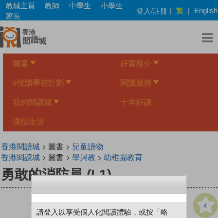
Skip
教城主頁
教師
中學生
小學生
繁
登入/註冊
|
|
English
to
家長
main
content
圖書
好書推介
e悅讀學校計劃
閱讀服務
我的閱讀城
十本好讀
漫話生活
香港閱讀城
> 圖書 >
兒童讀物
香港閱讀城
> 圖書 >
學與教
>
幼稚園教育
勇敢的消防員 (L1)
4
請登入以享受個人化閱讀體驗，或按「略