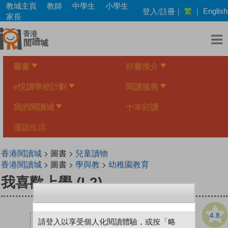
Skip
教城主頁
教師
中學生
小學生
繁
登入/註冊
|
|
English
to
家長
main
content
圖書
好書推介
e悅讀學校計劃
閱讀服務
我的閱讀城
十本好讀
漫話生活
香港閱讀城
> 圖書 >
兒童讀物
香港閱讀城
> 圖書 >
學與教
>
幼稚園教育
我喜歡上學 (L2)
4.8
請登入以享受個人化閱讀體驗，或按「略