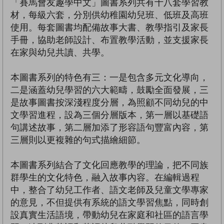
「賽馬會友趣學中文」圖書系列共有十八套學習教
材，每級六套，分別供幼稚園幼兒班、低班及高班
使用。每套圖書均配備故事大書、教學指引及家長
手冊，協助老師設計、布置教學活動，並支援家長
在家與幼兒共讀、共學。
本圖書系列的特色有三：一是包含多元文化導向，
二是涵蓋幼兒學習的六大範疇，鼓勵全面發展，三
是故事圖書按深淺程度分層，為照顧不同幼兒的中
文學習進程，設為三個分層版本，第一層以基礎語
句講述故事，第二層加添了形容語句豐富內容，第
三層則以更複雜的句式描繪細節。
本圖書系列結合了文化回應教學的理論，把不同族
群學生的文化特色，融入故事內容。在編輯過程
中，整合了幼兒工作者、語文老師及兒童文學專家
的意見，不但提供有系統的語文學習焦點，同時創
設真實生活語境，帶動幼兒在家庭和社區的語言學