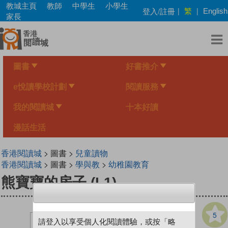
Skip
教城主頁
教師
中學生
小學生
繁
登入/註冊
|
|
English
to
家長
main
content
圖書
好書推介
e悅讀學校計劃
閱讀服務
我的閱讀城
十本好讀
漫話生活
香港閱讀城
> 圖書 >
兒童讀物
香港閱讀城
> 圖書 >
學與教
>
幼稚園教育
熊寶寶的房子 (L1)
5
請登入以享受個人化閱讀體驗，或按「略