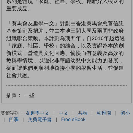
系列是體現「家庭、社區、學校」創新介入模式的
重要成品。
「賽馬會友趣學中文」計劃由香港賽馬會慈善信託
基金策劃及捐助，並由本地三間大學及兩間非政府
組織聯合策動。本計劃為期五年，自2016年起透過
「家庭、社區、學校」的結合，以及實證為本的創
新模式，營造具文化回應、愉快而有意義及高效的
教與學情境，以強化非華語幼兒中文能力的發展，
從而讓他們更順利地銜接小學的學習生活，並促進
社會共融。
插圖：
一些
關鍵字詞：
友趣學中文
|
中文
|
共融
|
幼稚園
|
初小
|
四季
|
免費電子書
|
Free eBook