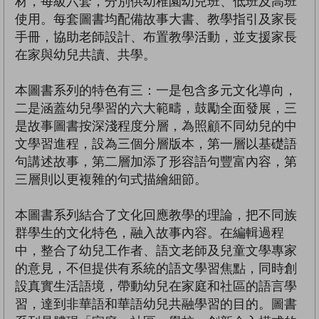
材，每級六套，分別供幼稚園幼兒班、低班及高班
使用。每套圖書均配備故事大書、教學指引及家長
手冊，協助老師設計、布置教學活動，並支援家長
在家與幼兒共讀、共學。
本圖書系列的特色有三：一是包含多元文化導向，
二是涵蓋幼兒學習的六大範疇，鼓勵全面發展，三
是故事圖書按深淺程度分層，為照顧不同幼兒的中
文學習進程，設為三個分層版本，第一層以基礎語
句講述故事，第二層加添了形容語句豐富內容，第
三層則以更複雜的句式描繪細節。
本圖書系列結合了文化回應教學的理論，把不同族
群學生的文化特色，融入故事內容。在編輯過程
中，整合了幼兒工作者、語文老師及兒童文學專家
的意見，不但提供有系統的語文學習焦點，同時創
設真實生活語境，帶動幼兒在家庭和社區的語言學
習，達到非華語和華語幼兒共融學習的目的。圖書