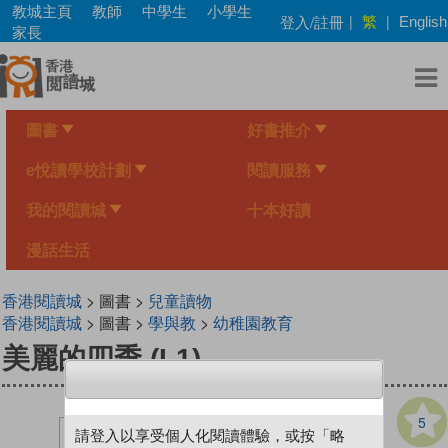
Skip
教城主頁
教師
中學生
小學生
繁
登入/註冊
|
|
English
to
家長
main
content
圖書
好書推介
e悅讀學校計劃
閱讀服務
我的閱讀城
十本好讀
漫話生活
香港閱讀城
> 圖書 >
兒童讀物
香港閱讀城
> 圖書 >
學與教
>
幼稚園教育
美麗的四季 (L1)
5
請登入以享受個人化閱讀體驗，或按「略