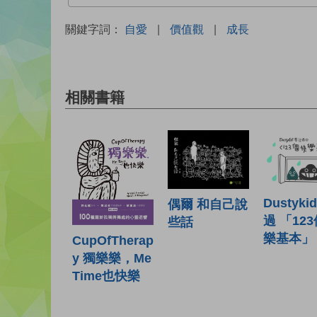
關鍵字詞：
自愛
|
價值觀
|
成長
相關書籍
Dustyk
偶爾 和自己說
過 「12
些話
樂基本」
CupOfTherap
y 獨樂樂，Me
Time也快樂