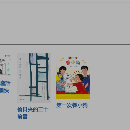
id塵話
3個快
第一次養小狗
倫日央的三十
前書