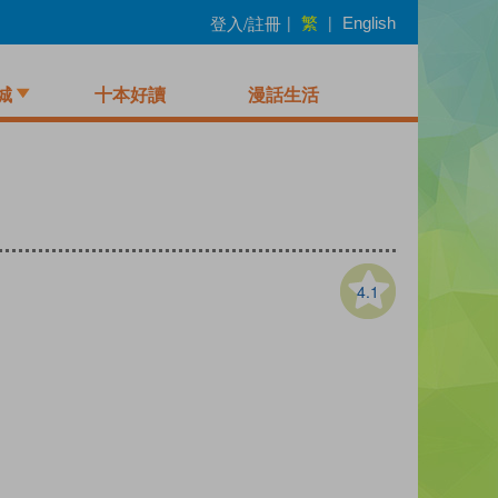
繁
登入/註冊
|
|
English
城
十本好讀
漫話生活
4.1