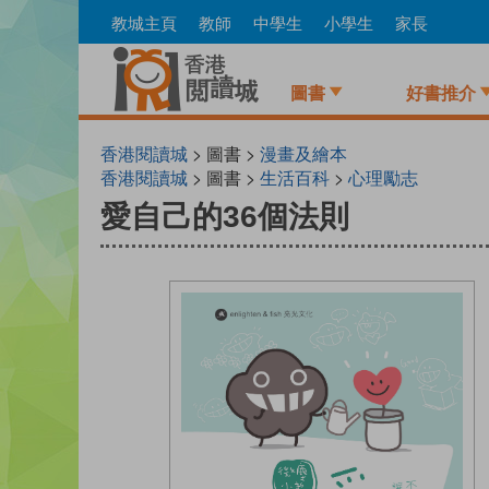
Skip
教城主頁
教師
中學生
小學生
家長
to
main
content
圖書
好書推介
香港閱讀城
> 圖書 >
漫畫及繪本
香港閱讀城
> 圖書 >
生活百科
>
心理勵志
愛自己的36個法則