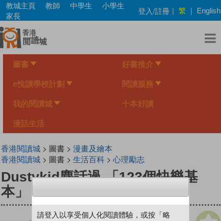
Skip
教城主頁
教師
中學生
小學生
繁
登入/註冊
|
|
English
to
家長
main
content
圖書
好書推介
e悅讀學校計劃
閱讀服務
我的閱讀城
十本好讀
漫話生活
香港閱讀城
> 圖書 >
漫畫及繪本
香港閱讀城
> 圖書 >
生活百科
>
心理勵志
Dustykid塵話過 「123個快樂基
本」
請登入以享受個人化閱讀體驗，或按「略