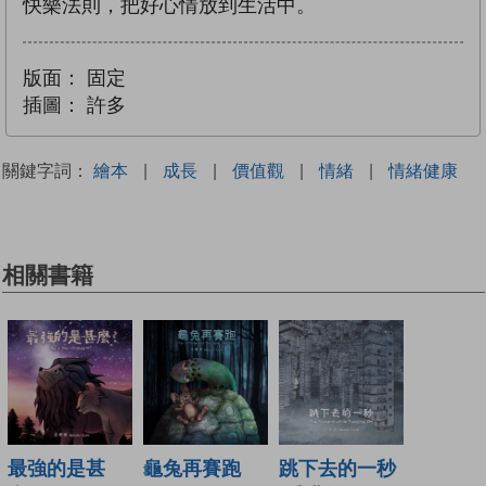
快樂法則，把好心情放到生活中。
版面：
固定
插圖：
許多
關鍵字詞：
繪本
|
成長
|
價值觀
|
情緒
|
情緒健康
相關書籍
最強的是甚
龜兔再賽跑
跳下去的一秒