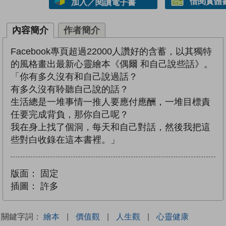
借閱實體
加入／閱讀電子書
內容簡介
作者簡介
Facebook專頁超過22000人讚好的含蓄，以其獨特
的風格畫出最新心靈繪本《偶爾 和自己說些話》。
「你有多久沒有和自己說過話？
有多久沒有聆聽自己說的話？
生活總是一堆事情一推人要應付應酬，一堆目標責
任要完成背負，那你自己呢？
我在身上找了個洞，每天和自己對話，然後我把這
些對白收錄在這本書裡。」
版面：
固定
插圖：
許多
關鍵字詞：
繪本
|
價值觀
|
人生觀
|
心靈健康