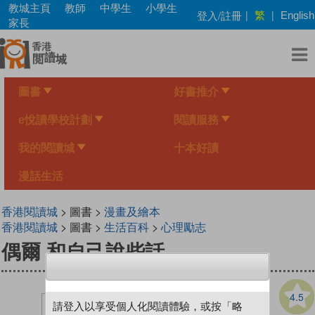
Skip
教城主頁
教師
中學生
小學生
繁
登入/註冊
|
|
English
to
家長
main
content
圖書
好書推介
e悅讀學校計劃
閱讀服務
我的閱讀城
十本好讀
漫話生活
香港閱讀城
> 圖書 >
漫畫及繪本
香港閱讀城
> 圖書 >
生活百科
>
心理勵志
偶爾 和自己說些話
4.5
請登入以享受個人化閱讀體驗，或按「略