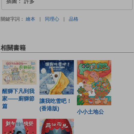
插圖：
許多
關鍵字詞：
繪本
|
同理心
|
品格
相關書籍
醒獅下凡到我
家——廚獅節
讓我吃雪吧！
篇
(香港版)
小小土地公