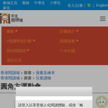
Skip
教城主頁
教師
中學生
小學生
繁
登入/註冊
|
|
English
to
家長
main
content
圖書
好書推介
e悅讀學校計劃
閱讀服務
我的閱讀城
十本好讀
漫話生活
香港閱讀城
> 圖書 >
漫畫及繪本
香港閱讀城
> 圖書 >
兒童讀物
圓角方運動會
4.4
請登入以享受個人化閱讀體驗，或按「略