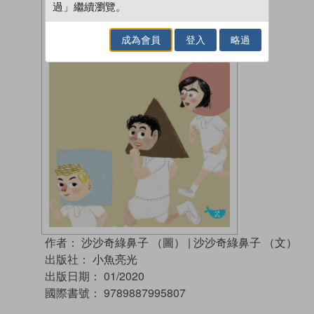
過」繼續瀏覽。
成為會員
登入
略過
作者：
沙沙奇綠鼻子 （圖）
|
沙沙奇綠鼻子 （文）
出版社：
小魚亮光
出版日期：
01/2020
國際書號：
9789887995807