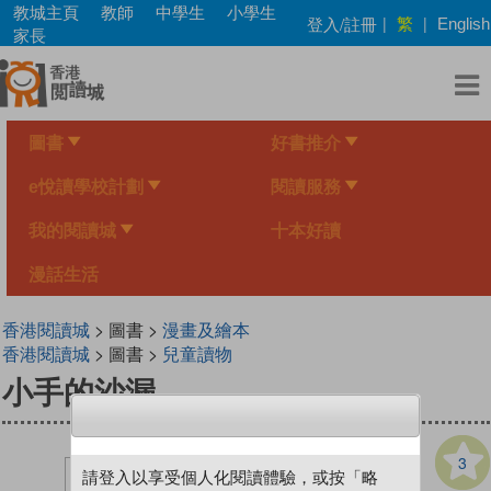
Skip
教城主頁
教師
中學生
小學生
繁
登入/註冊
|
|
English
to
家長
main
content
圖書
好書推介
e悅讀學校計劃
閱讀服務
我的閱讀城
十本好讀
漫話生活
香港閱讀城
> 圖書 >
漫畫及繪本
香港閱讀城
> 圖書 >
兒童讀物
小手的沙漏
3
請登入以享受個人化閱讀體驗，或按「略