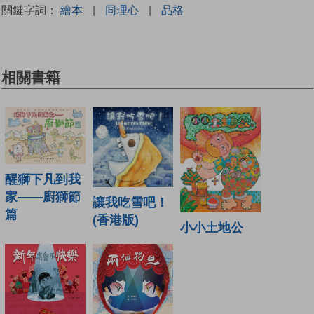
關鍵字詞：
繪本
|
同理心
|
品格
相關書籍
醒獅下凡到我
家——廚獅節
讓我吃雪吧！
篇
(香港版)
小小土地公