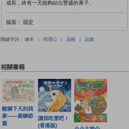
成長，終有一天能夠結出豐盛的果子。
版面：
固定
關鍵字詞：
繪本
|
同理心
|
品格
|
品德
相關書籍
醒獅下凡到我
家——廚獅節
讓我吃雪吧！
篇
(香港版)
小小土地公