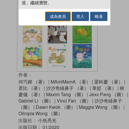
過」繼續瀏覽。
成為會員
登入
略過
作者：
何巧嬋 （著）
|
MAmiMamA （著）
|
梁科慶 （著）
|
君比 （著）
|
沙沙奇綠鼻子 （著）
|
韋婭 （著）
|
林
慶儀 （著）
|
Maxim Tang （圖）
|
Jexx Pang （圖）
|
Gabriel Li （圖）
|
Vinci Fan （圖）
|
沙沙奇綠鼻子
（圖）
|
Dawn Kwok （圖）
|
Maggie Wong （圖）
|
Olimpia Wong （圖）
出版社：
小魚亮光
出版日期：
01/2020