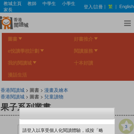
Skip
教城主頁
教師
中學生
小學生
繁
登入/註冊
|
|
English
to
家長
main
content
圖書
好書推介
e悅讀學校計劃
閱讀服務
我的閱讀城
十本好讀
漫話生活
香港閱讀城
> 圖書 >
漫畫及繪本
香港閱讀城
> 圖書 >
兒童讀物
果子系列叢書
3
請登入以享受個人化閱讀體驗，或按「略