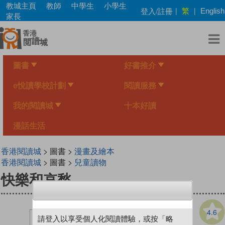
Skip
教城主頁
教師
中學生
小學生
繁
登入/註冊
|
|
English
to
家長
main
content
圖書
好書推介
e悅讀學校計劃
閱讀服務
我的閱讀城
十本好讀
漫話生活
香港閱讀城
> 圖書 >
漫畫及繪本
香港閱讀城
> 圖書 >
兒童讀物
快樂和哀愁
4.6
請登入以享受個人化閱讀體驗，或按「略