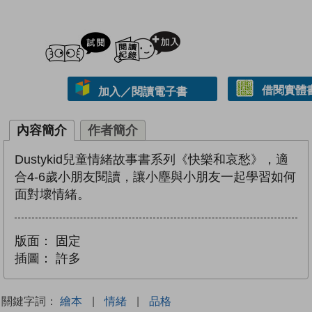
試閲
加入閱讀紀錄
借閱實體
加入／閱讀電子書
內容簡介
作者簡介
Dustykid兒童情緒故事書系列《快樂和哀愁》，適
合4-6歲小朋友閱讀，讓小塵與小朋友一起學習如何
面對壞情緒。
版面：
固定
插圖：
許多
關鍵字詞：
繪本
|
情緒
|
品格