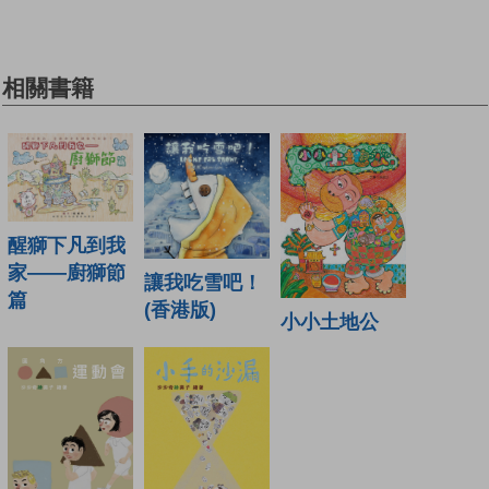
相關書籍
醒獅下凡到我
家——廚獅節
讓我吃雪吧！
篇
(香港版)
小小土地公