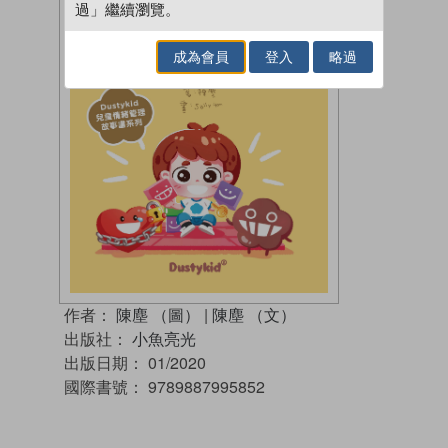
過」繼續瀏覽。
成為會員
登入
略過
作者：
陳塵 （圖）
|
陳塵 （文）
出版社：
小魚亮光
出版日期：
01/2020
國際書號：
9789887995852