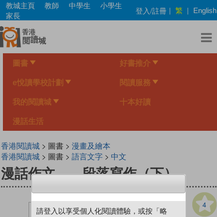
Skip
教城主頁
教師
中學生
小學生
繁
登入/註冊
|
|
English
to
家長
main
content
圖書
好書推介
e悅讀學校計劃
閱讀服務
我的閱讀城
十本好讀
漫話生活
香港閱讀城
> 圖書 >
漫畫及繪本
香港閱讀城
> 圖書 >
語言文字
>
中文
漫話作文——段落寫作（下）
4
請登入以享受個人化閱讀體驗，或按「略