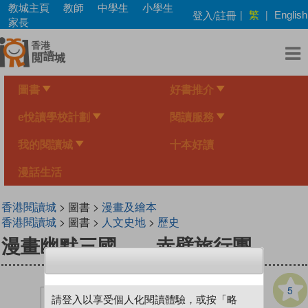
Skip
教城主頁
教師
中學生
小學生
繁
登入/註冊
|
|
English
to
家長
main
content
圖書
好書推介
e悅讀學校計劃
閱讀服務
我的閱讀城
十本好讀
漫話生活
香港閱讀城
> 圖書 >
漫畫及繪本
香港閱讀城
> 圖書 >
人文史地
>
歷史
漫畫幽默三國——赤壁旅行團
5
請登入以享受個人化閱讀體驗，或按「略