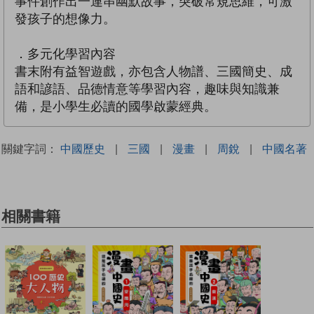
事件創作出一連串幽默故事，突破常規思維，可激
發孩子的想像力。
．多元化學習內容
書末附有益智遊戲，亦包含人物譜、三國簡史、成
語和諺語、品德情意等學習內容，趣味與知識兼
備，是小學生必讀的國學啟蒙經典。
關鍵字詞：
中國歷史
|
三國
|
漫畫
|
周銳
|
中國名著
相關書籍