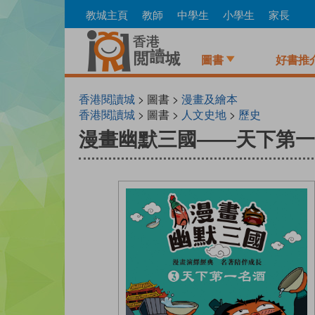
Skip
教城主頁
教師
中學生
小學生
家長
to
main
content
圖書
好書推
香港閱讀城
> 圖書 >
漫畫及繪本
香港閱讀城
> 圖書 >
人文史地
>
歷史
漫畫幽默三國——天下第一