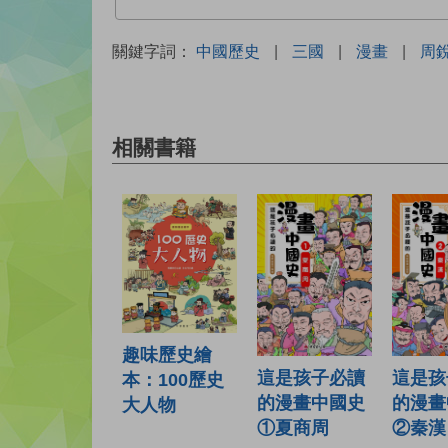
關鍵字詞：
中國歷史
|
三國
|
漫畫
|
周
相關書籍
趣味歷史繪
這是孩
這是孩子必讀
本：100歷史
的漫畫
的漫畫中國史
大人物
②秦漢
①夏商周