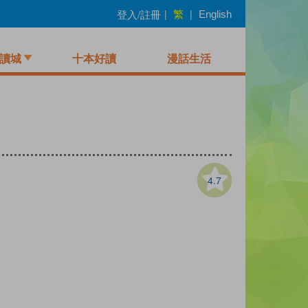
繁
登入/註冊
|
|
English
讀城
十本好讀
漫話生活
4.7