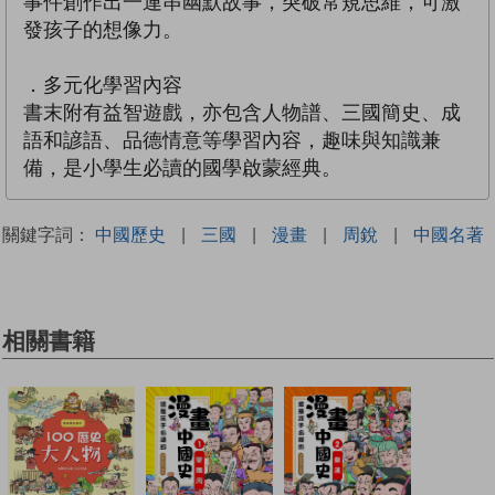
事件創作出一連串幽默故事，突破常規思維，可激
發孩子的想像力。
．多元化學習內容
書末附有益智遊戲，亦包含人物譜、三國簡史、成
語和諺語、品德情意等學習內容，趣味與知識兼
備，是小學生必讀的國學啟蒙經典。
關鍵字詞：
中國歷史
|
三國
|
漫畫
|
周銳
|
中國名著
相關書籍