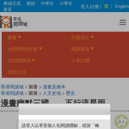
Skip
教城主頁
教師
中學生
小學生
繁
登入/註冊
|
|
English
to
家長
main
content
圖書
好書推介
e悅讀學校計劃
閱讀服務
我的閱讀城
十本好讀
漫話生活
香港閱讀城
> 圖書 >
漫畫及繪本
香港閱讀城
> 圖書 >
人文史地
>
歷史
漫畫幽默三國——五行流星雨
3.1
請登入以享受個人化閱讀體驗，或按「略