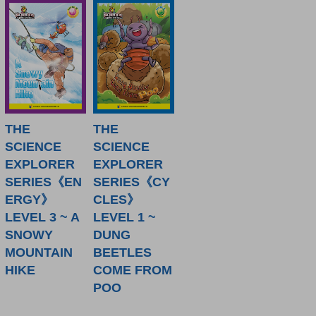
THE
THE
SCIENCE
SCIENCE
EXPLORER
EXPLORER
SERIES《EN
SERIES《CY
ERGY》
CLES》
LEVEL 3 ~ A
LEVEL 1 ~
SNOWY
DUNG
MOUNTAIN
BEETLES
HIKE
COME FROM
POO