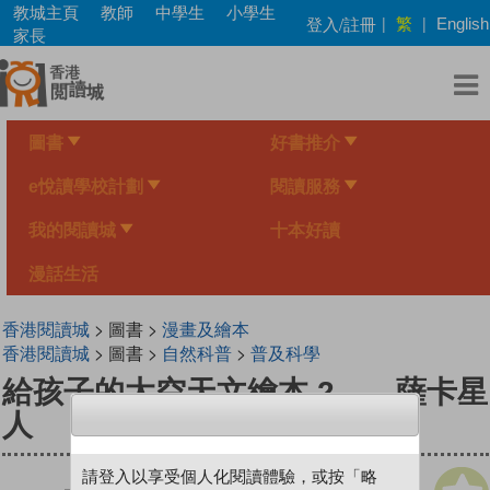
Skip
教城主頁
教師
中學生
小學生
繁
登入/註冊
|
|
English
to
家長
main
content
圖書
好書推介
e悅讀學校計劃
閱讀服務
我的閱讀城
十本好讀
漫話生活
香港閱讀城
> 圖書 >
漫畫及繪本
香港閱讀城
> 圖書 >
自然科普
>
普及科學
給孩子的太空天文繪本 2——薩卡星
人
請登入以享受個人化閱讀體驗，或按「略