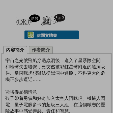
試閲
加入閱讀紀錄
借閱實體書
內容簡介
作者簡介
宇宙之光號飛船穿過蟲洞後，進入了星系際空間，
和地球失去聯繫，更突然被彩虹星球附近的黑洞吸
住。當阿咪虎想辦法從黑洞中逃脫，不料更大的危
機正步步逼近……
🚀培養品德情意
孩子帶着勇氣和好奇加入太空人阿咪虎、機械人閃
電、量子電腦多卡的超級三人組，在這個勵志的歷
險故事中感受善惡、責任和智慧。