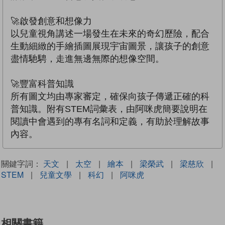
🚀啟發創意和想像力
以兒童視角講述一場發生在未來的奇幻歷險，配合
生動細緻的手繪插圖展現宇宙圖景，讓孩子的創意
盡情馳騁，走進無邊無際的想像空間。
🚀豐富科普知識
所有圖文均由專家審定，確保向孩子傳遞正確的科
普知識。附有STEM詞彙表，由阿咪虎簡要說明在
閱讀中會遇到的專有名詞和定義，有助於理解故事
內容。
關鍵字詞：
天文
|
太空
|
繪本
|
梁榮武
|
梁慈欣
|
STEM
|
兒童文學
|
科幻
|
阿咪虎
相關書籍