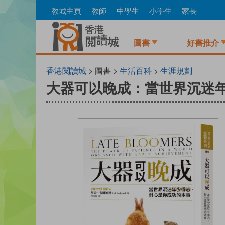
Skip
教城主頁
教師
中學生
小學生
家長
to
main
content
圖書
好書推介
香港閱讀城
> 圖書 >
生活百科
>
生涯規劃
大器可以晚成：當世界沉迷