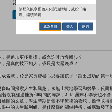
請登入以享受個人化閱讀體驗，或按「略
過」繼續瀏覽。
借閱實體書
成為會員
登入
略過
你，是追加更多重擔，或允許其放慢腳步？
你，是真的技不如人，或只是大器晚成？
功成名就，於是家長費盡心思要讓孩子「踏出成功的第一
更多時間探索人生和興趣，永無止境地學習和競爭，反而
若沒有經過挫折和時間的淬鍊，J. K. 羅琳和李安也
出通順的文章，學生時期是個不學無術的魯蛇，僥倖取得
人眼中的人生勝利組。是什麼樣的關鍵轉折，徹底激發了