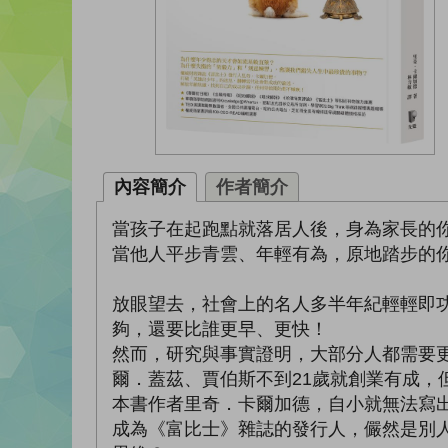
內容簡介
作者簡介
當孩子在起跑點就落居人後，身為家長的
當他人平步青雲、年輕有為，原地踏步的
放眼望去，社會上的名人多半年紀輕輕即
夠，還要比誰更早、更快！
然而，研究與事實證明，大部分人都需要
爾．蓋茲、賈伯斯不到21歲就創業有成，但
本書作者里奇．卡爾加德，自小就無法寫
成為《富比士》雜誌的發行人，儼然是別