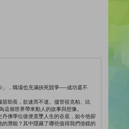
步」，職場也充滿拚死競爭──成功還不
揠苗助長，欲速而不達。儘管祖克柏、比
不會為這個世界帶來動人的故事與想像。
史丹佛學位後便直墜人生的谷底，如今他卻
他的潛能？其中隱藏了哪些值得我們借鏡的