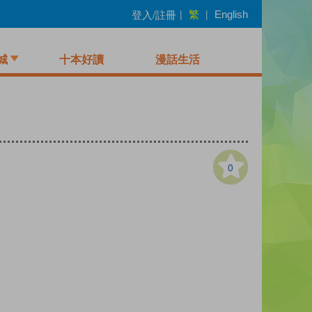
繁
登入/註冊
|
|
English
城
十本好讀
漫話生活
0