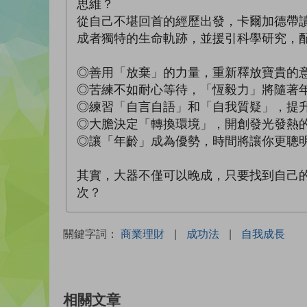
思維？
從自己不堪回首的經歷出發，卡爾加德帶
成者獨特的生命軌跡，並援引科學研究，
◎善用「放棄」的力量，重新釋放寶貴的
◎苦練不如耐心等待，「恆毅力」將隨著
◎練習「自言自語」和「自我質疑」，提
◎大膽決定「轉換環境」，開創發光發熱
◎讓「年齡」成為優勢，時間將讓你更聰
其實，大器不僅可以晚成，只要找到自己
次？
關鍵字詞：
商業理財
|
成功法
|
自我成長
相關文章