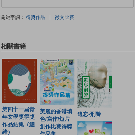
關鍵字詞：
得獎作品
|
徵文比賽
相關書籍
第四十一屆青
美麗的香港填
遺忘•刑警
年文學獎得獎
色/寫作/短片
作品結集（總
創作比賽得獎
緒）
作品集