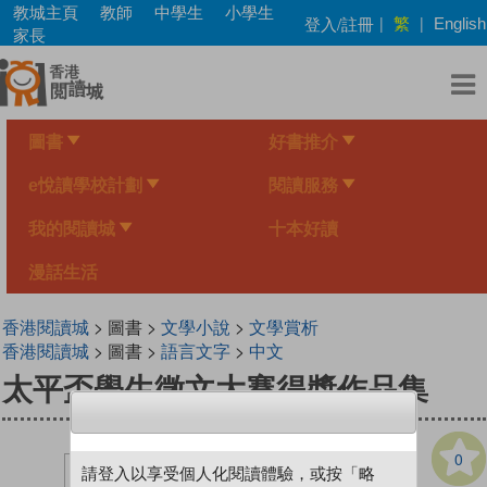
Skip
教城主頁
教師
中學生
小學生
繁
登入/註冊
|
|
English
to
家長
main
content
圖書
好書推介
e悅讀學校計劃
閱讀服務
我的閱讀城
十本好讀
漫話生活
香港閱讀城
> 圖書 >
文學小說
>
文學賞析
香港閱讀城
> 圖書 >
語言文字
>
中文
太平盃學生徵文大賽得獎作品集
0
請登入以享受個人化閱讀體驗，或按「略