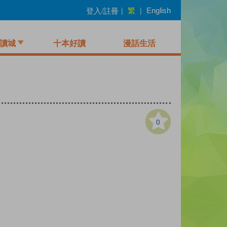
繁
登入/註冊
|
|
English
讀城
十本好讀
漫話生活
0