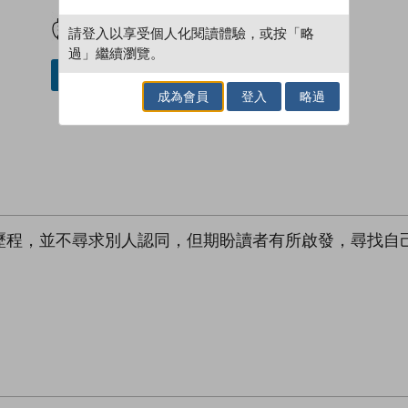
試閲
加入閱讀紀錄
請登入以享受個人化閱讀體驗，或按「略
過」繼續瀏覽。
借閱實體書
成為會員
登入
略過
歷程，並不尋求別人認同，但期盼讀者有所啟發，尋找自