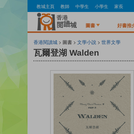
Skip
教城主頁
教師
中學生
小學生
家長
to
main
content
圖書
好書推
香港閱讀城
> 圖書 >
文學小說
>
世界文學
瓦爾登湖 Walden