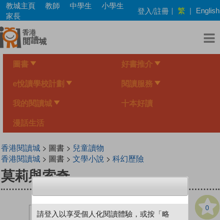
Skip
教城主頁
教師
中學生
小學生
繁
登入/註冊
|
|
English
to
家長
main
content
圖書
好書推介
e悅讀學校計劃
閱讀服務
我的閱讀城
十本好讀
漫話生活
香港閱讀城
> 圖書 >
兒童讀物
香港閱讀城
> 圖書 >
文學小說
>
科幻歷險
莫莉與索奇
0
請登入以享受個人化閱讀體驗，或按「略