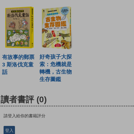
好奇孩子大探
有故事的郵票
索：危機就是
3 斯洛伐克童
轉機，古生物
話
生存圖鑑
讀者書評
(0)
請登入給你的書籍評分
登入