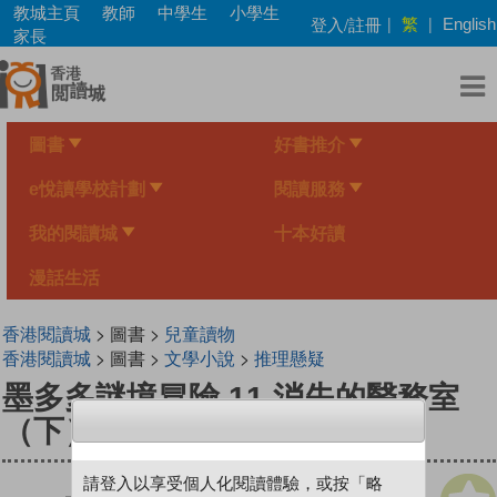
Skip
教城主頁
教師
中學生
小學生
繁
登入/註冊
|
|
English
to
家長
main
content
圖書
好書推介
e悅讀學校計劃
閱讀服務
我的閱讀城
十本好讀
漫話生活
香港閱讀城
> 圖書 >
兒童讀物
香港閱讀城
> 圖書 >
文學小說
>
推理懸疑
墨多多謎境冒險 11 消失的醫務室
（下）
請登入以享受個人化閱讀體驗，或按「略