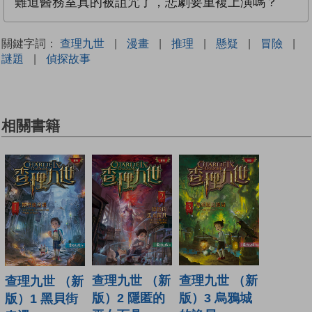
難道醫務室真的被詛咒了，悲劇要重複上演嗎？
關鍵字詞：
查理九世
|
漫畫
|
推理
|
懸疑
|
冒險
|
謎題
|
偵探故事
相關書籍
查理九世 （新
查理九世 （新
查理九世 （新
版）2 隱匿的
版）3 烏鴉城
版）1 黑貝街