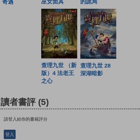
巫女面具
的詭局
奇遇
查理九世 （新
查理九世 28
版）4 法老王
深湖暗影
之心
讀者書評
(5)
請登入給你的書籍評分
登入