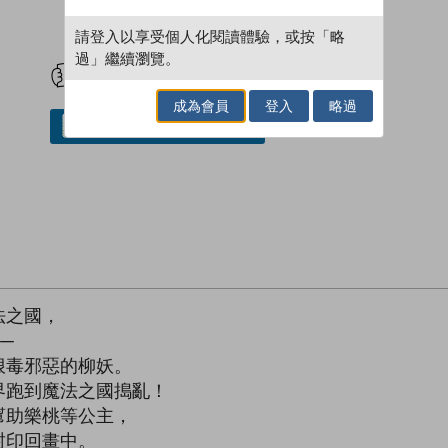
請登入以享受個人化閱讀體驗，或按「略
試閲
加入閱讀紀錄
過」繼續瀏覽。
成為會員
登入
略過
借閱實體書
法之國，
─
狠毒邪惡的柳妖。
界跑到魔法之國搗亂！
幫助樂桃等公主，
封印回畫中。