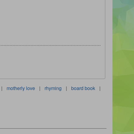
|
motherly love
|
rhyming
|
board book
|