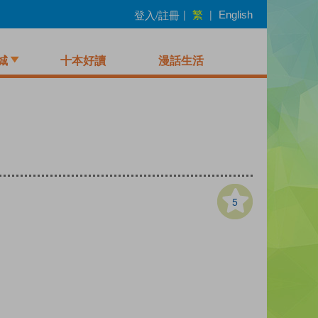
繁
登入/註冊
|
|
English
城
十本好讀
漫話生活
5