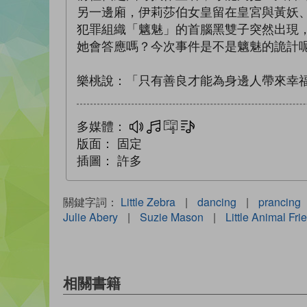
另一邊廂，伊莉莎伯女皇留在皇宮與黃妖
犯罪組織「魑魅」的首腦黑雙子突然出現
她會答應嗎？今次事件是不是魑魅的詭計
樂桃說：「只有善良才能為身邊人帶來幸
多媒體：
多媒體
互動練習
文字同步朗讀
版面：
固定
插圖：
許多
關鍵字詞：
Little Zebra
|
dancing
|
prancing
Julie Abery
|
Suzie Mason
|
Little Animal Fri
相關書籍