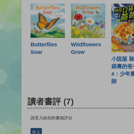
Butterflies
Wildflowers
Soar
Grow
小說版 
袋裏的爸
4：少年
師
讀者書評
(7)
請登入給你的書籍評分
登入