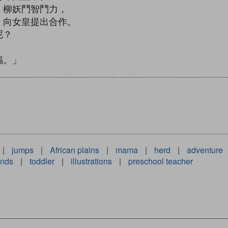
、柳妖鬥智鬥力，
，向女皇提出合作。
呢？
福。」
|
jumps
|
African plains
|
mama
|
herd
|
adventure
ends
|
toddler
|
illustrations
|
preschool teacher