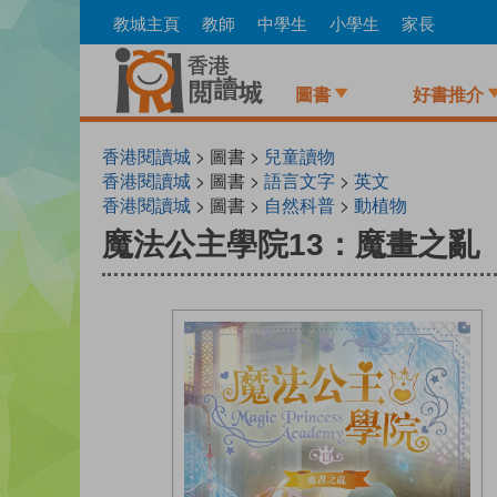
Skip
教城主頁
教師
中學生
小學生
家長
to
main
content
圖書
好書推介
香港閱讀城
> 圖書 >
兒童讀物
香港閱讀城
> 圖書 >
語言文字
>
英文
香港閱讀城
> 圖書 >
自然科普
>
動植物
魔法公主學院13：魔畫之亂