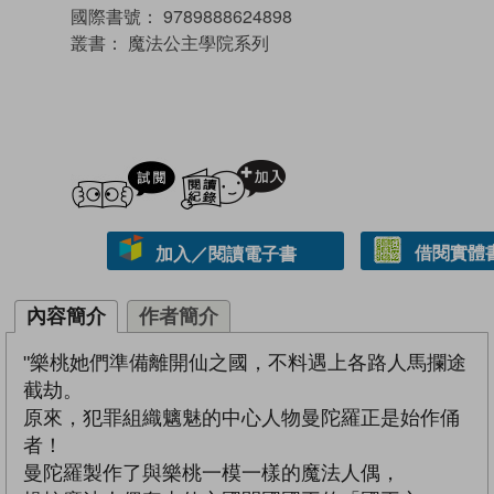
國際書號：
9789888624898
叢書：
魔法公主學院系列
試閲
加入閱讀紀錄
借閱實體
加入／閱讀電子書
內容簡介
作者簡介
"樂桃她們準備離開仙之國，不料遇上各路人馬攔途
截劫。
原來，犯罪組織魑魅的中心人物曼陀羅正是始作俑
者！
曼陀羅製作了與樂桃一模一樣的魔法人偶，