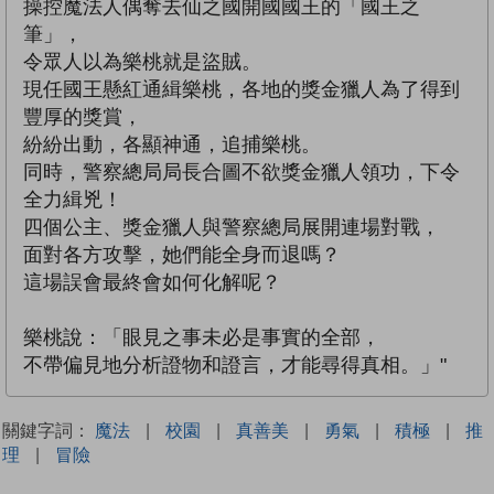
操控魔法人偶奪去仙之國開國國王的「國王之
筆」，
令眾人以為樂桃就是盜賊。
現任國王懸紅通緝樂桃，各地的獎金獵人為了得到
豐厚的獎賞，
紛紛出動，各顯神通，追捕樂桃。
同時，警察總局局長合圖不欲獎金獵人領功，下令
全力緝兇！
四個公主、獎金獵人與警察總局展開連場對戰，
面對各方攻擊，她們能全身而退嗎？
這場誤會最終會如何化解呢？
樂桃說：「眼見之事未必是事實的全部，
不帶偏見地分析證物和證言，才能尋得真相。」"
關鍵字詞：
魔法
|
校園
|
真善美
|
勇氣
|
積極
|
推
理
|
冒險