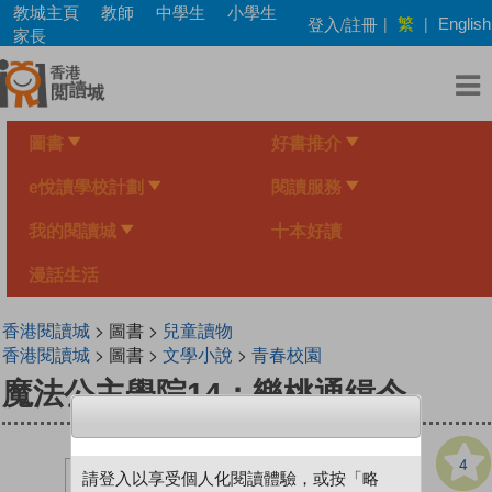
Skip
教城主頁
教師
中學生
小學生
繁
登入/註冊
|
|
English
to
家長
main
content
圖書
好書推介
e悅讀學校計劃
閱讀服務
我的閱讀城
十本好讀
漫話生活
香港閱讀城
> 圖書 >
兒童讀物
香港閱讀城
> 圖書 >
文學小說
>
青春校園
魔法公主學院14：樂桃通緝令
4
請登入以享受個人化閱讀體驗，或按「略